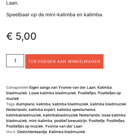
Laan.
Speelbaar op de mini-kalimba en kalimba.
€
5,00
TOEVOEGEN AAN WINKELWAGEN
Categorieën
Eigen songs van Yvonne van der Laan
,
Kalimba
bladmuziek
,
Losse kalimba bladmuziek
,
Positiefjes
,
Positiefjes op
muziek
Tags
duimpiano
,
kalimba
,
kalimba bladmuziek
,
kalimba bladmuziek
Nederlands
,
kalimba expert
,
kalimba speelschema
,
kalimbabladmuziek
,
kalimbabladmuziek Nederlands
,
losse kalimba
bladmuziek
,
mini-kalimba
,
positief bewustzijn
,
Positiefje
,
Positiefjes
,
Positiefjes op muziek
,
Yvonne van der Laan
Merk:
Gedichtenlaantje
,
Kalimba bladmuziek