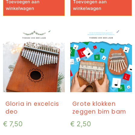
Toevoegen aan
Toevoegen aan
winkelwagen
winkelwagen
Gloria in excelcis
Grote klokken
deo
zeggen bim bam
€
7,50
€
2,50