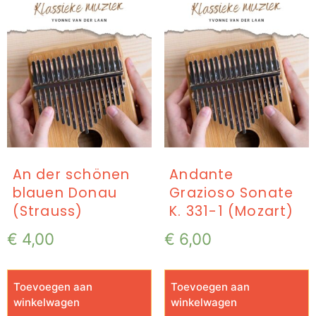
An der schönen
Andante
blauen Donau
Grazioso Sonate
(Strauss)
K. 331-1 (Mozart)
€
4,00
€
6,00
Toevoegen aan
Toevoegen aan
winkelwagen
winkelwagen