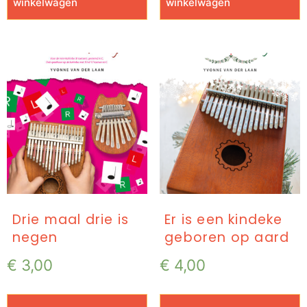
winkelwagen
winkelwagen
Drie maal drie is
Er is een kindeke
negen
geboren op aard
€
3,00
€
4,00