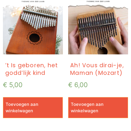
’t Is geboren, het
Ah! Vous dirai-je,
godd’lijk kind
Maman (Mozart)
€
5,00
€
6,00
Toevoegen aan
Toevoegen aan
winkelwagen
winkelwagen