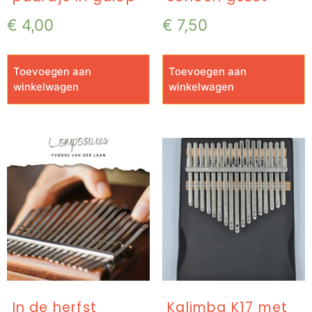
€
4,00
€
7,50
Toevoegen aan
Toevoegen aan
winkelwagen
winkelwagen
In de herfst
Kalimba K17 met