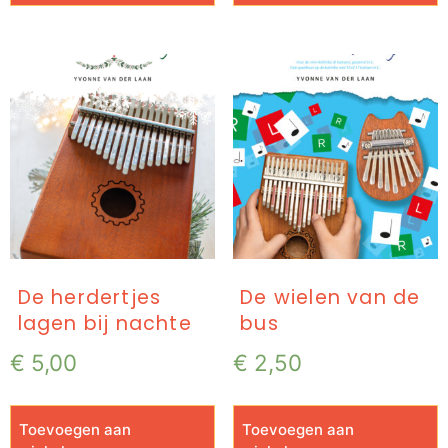
De herdertjes
De wielen van de
lagen bij nachte
bus
€
5,00
€
2,50
Toevoegen aan
Toevoegen aan