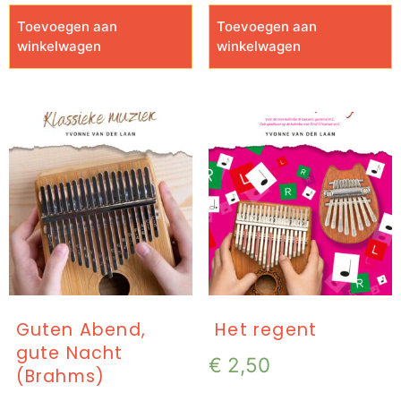
Toevoegen aan
Toevoegen aan
winkelwagen
winkelwagen
Guten Abend,
Het regent
gute Nacht
€
2,50
(Brahms)