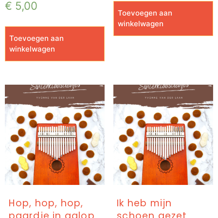
€
5,00
Toevoegen aan
winkelwagen
Toevoegen aan
winkelwagen
Hop, hop, hop,
Ik heb mijn
paardje in galop
schoen gezet