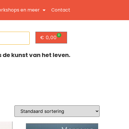
rkshops en meer
Contact
0
€
0,00
s de kunst van het leven.