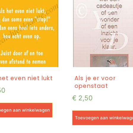
het even niet lukt
Als je er voor
openstaat
50
€
2,50
egen aan winkelwagen
Toevoegen aan winkelwag