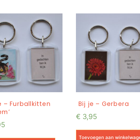
je – Furballkitten
Bij je – Gerbera
em’
€
3,95
95
Toevoegen aan winkelwag