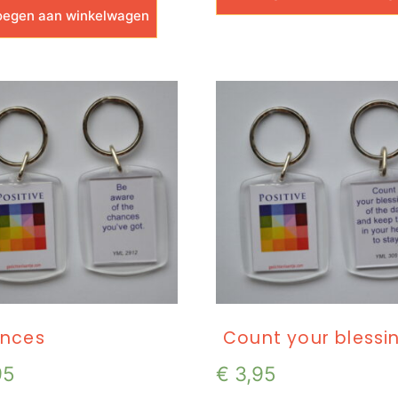
egen aan winkelwagen
nces
Count your blessi
95
€
3,95