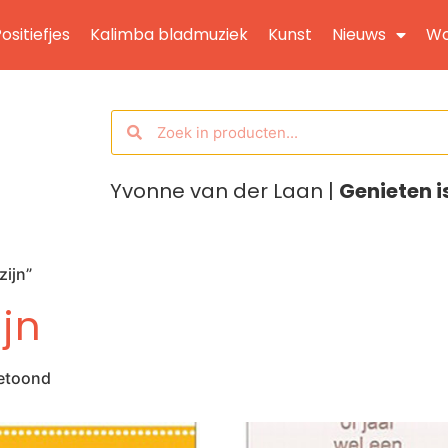
ositiefjes
Kalimba bladmuziek
Kunst
Nieuws
Wo
Yvonne van der Laan |
Genieten i
zijn”
ijn
getoond