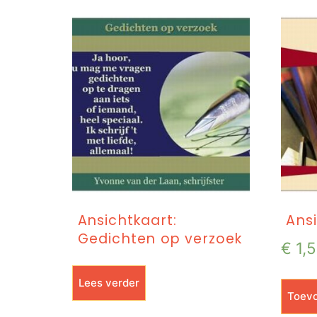
Ansichtkaart:
Ansi
Gedichten op verzoek
€
1,
Lees verder
Toevo