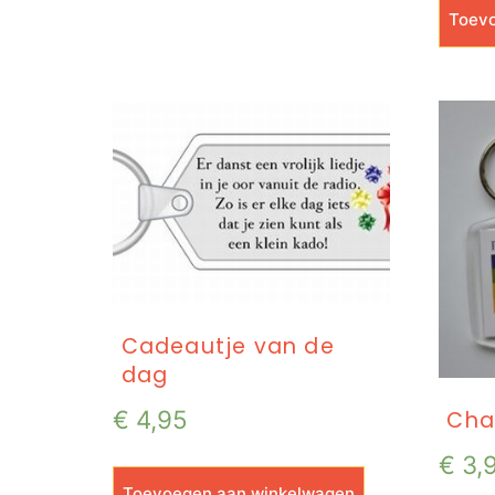
Toevo
Cadeautje van de
dag
€
4,95
Cha
€
3,
Toevoegen aan winkelwagen