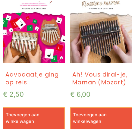
Advocaatje ging
Ah! Vous dirai-je,
op reis
Maman (Mozart)
€
2,50
€
6,00
Toevoegen aan
Toevoegen aan
winkelwagen
winkelwagen