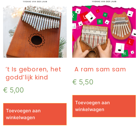
’t Is geboren, het
A ram sam sam
godd’lijk kind
€
5,50
€
5,00
Toevoegen aan
winkelwagen
Toevoegen aan
winkelwagen