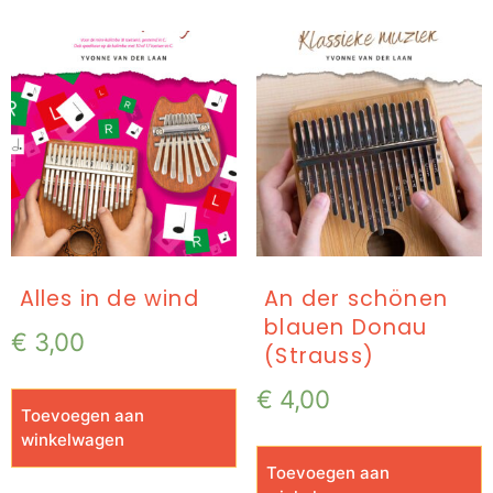
Alles in de wind
An der schönen
blauen Donau
€
3,00
(Strauss)
€
4,00
Toevoegen aan
winkelwagen
Toevoegen aan