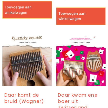
Toevoegen aan
winkelwagen
Toevoegen aan
winkelwagen
Daar komt de
Daar kwam ene
bruid (Wagner)
boer uit
Zwitserland