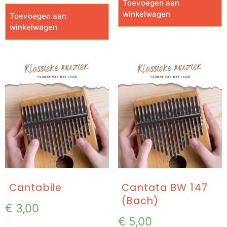
Toevoegen aan
winkelwagen
Toevoegen aan
winkelwagen
Cantabile
Cantata BW 147
(Bach)
€
3,00
€
5,00