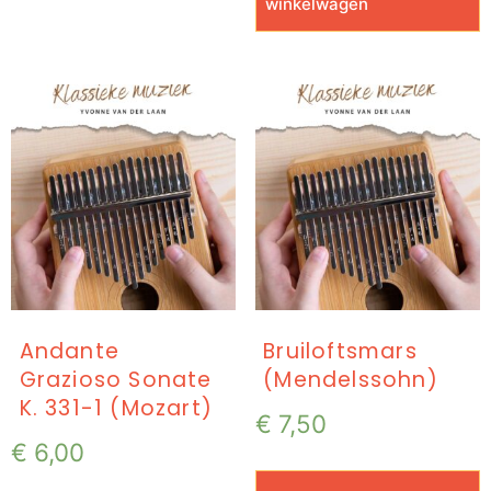
winkelwagen
Andante
Bruiloftsmars
Grazioso Sonate
(Mendelssohn)
K. 331-1 (Mozart)
€
7,50
€
6,00