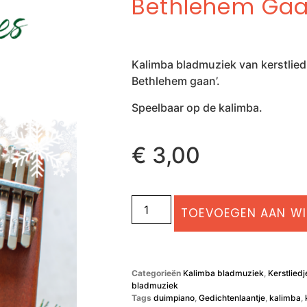
Bethlehem Ga
Kalimba bladmuziek van kerstlied
Bethlehem gaan’.
Speelbaar op de kalimba.
€
3,00
TOEVOEGEN AAN W
Categorieën
Kalimba bladmuziek
,
Kerstlied
bladmuziek
Tags
duimpiano
,
Gedichtenlaantje
,
kalimba
,