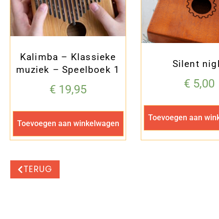
Kalimba – Klassieke
Silent nig
muziek – Speelboek 1
€
5,00
€
19,95
Toevoegen aan win
Toevoegen aan winkelwagen
TERUG