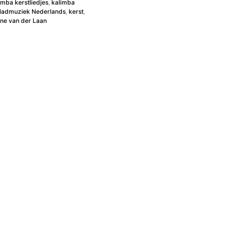
imba kerstliedjes
,
kalimba
ladmuziek Nederlands
,
kerst
,
ne van der Laan
k