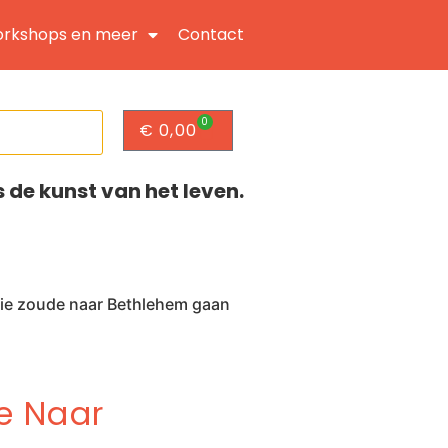
rkshops en meer
Contact
0
€
0,00
s de kunst van het leven.
die zoude naar Bethlehem gaan
e Naar