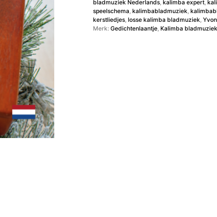
bladmuziek Nederlands
,
kalimba expert
,
kal
speelschema
,
kalimbabladmuziek
,
kalimbab
kerstliedjes
,
losse kalimba bladmuziek
,
Yvon
Merk:
Gedichtenlaantje
,
Kalimba bladmuzie