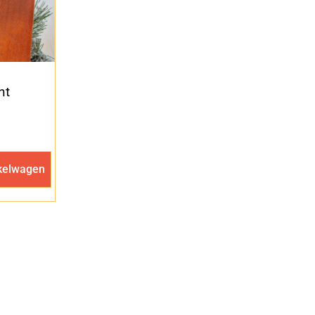
ht
kelwagen