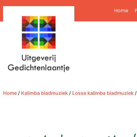
Home
P
Home
/
Kalimba bladmuziek
/
Losse kalimba bladmuziek