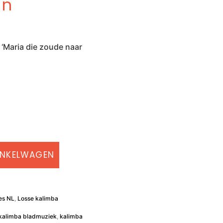
an
 ‘Maria die zoude naar
INKELWAGEN
jes NL
,
Losse kalimba
kalimba bladmuziek
,
kalimba