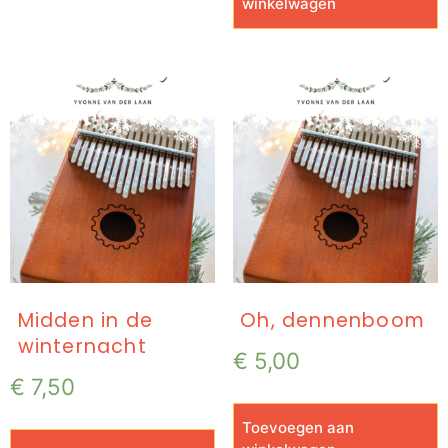
winkelwagen
Midden in de
Oh, dennenboom
winternacht
€
5,00
€
7,50
Toevoegen aan