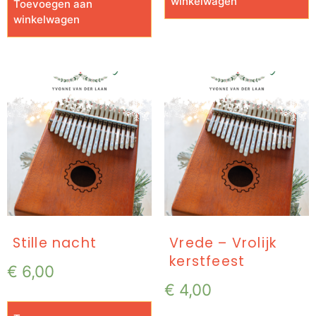
winkelwagen
Toevoegen aan
winkelwagen
Stille nacht
Vrede – Vrolijk
kerstfeest
€
6,00
€
4,00