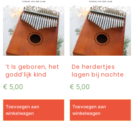
’t Is geboren, het
De herdertjes
godd’lijk kind
lagen bij nachte
€
5,00
€
5,00
Toevoegen aan
Toevoegen aan
winkelwagen
winkelwagen