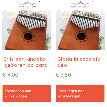
Er is een kindeke
Gloria in excelcis
geboren op aard
deo
€
4,00
€
7,50
Toevoegen aan
Toevoegen aan
winkelwagen
winkelwagen