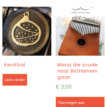
Kerstbal
Maria die zoude
naar Bethlehem
gaan
Lees verder
€
3,00
Toevoegen aan