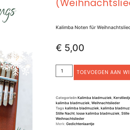
(Weihnachtslie
Kalimba Noten für Weihnachtslied ‘
€
5,00
TOEVOEGEN AAN W
Categorieën
Kalimba bladmuziek
,
Kerstliedj
kalimba bladmuziek
,
Weihnachtslieder
Tags
kalimba bladmuziek
,
kalimba bladmuzi
Stille Nacht
,
losse kalimba bladmuziek
,
Still
Weihnachtslieder
Merk:
Gedichtenlaantje