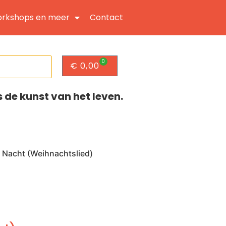
rkshops en meer
Contact
0
€
0,00
s de kunst van het leven.
le Nacht (Weihnachtslied)