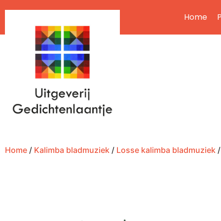
Home
P
Home
/
Kalimba bladmuziek
/
Losse kalimba bladmuziek