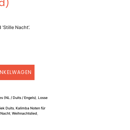
d)
Stille Nacht’.
INKELWAGEN
es (NL / Duits / Engels)
,
Losse
ek Duits
,
Kalimba Noten für
e Nacht
,
Weihnachtslied
,