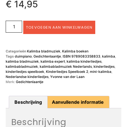
€
14,95
TOEVOEGEN AAN WINKELWAGEN
Categorieën
Kalimba bladmuziek
,
Kalimba boeken
Tags
duimpiano
,
Gedichtenlaantje
,
ISBN 9789083358833
,
kalimba
,
kalimba bladmuziek
,
kalimba expert
,
kalimba kinderliedjes
,
kalimbabladmuziek
,
kalimbabladmuziek Nederlands
,
kinderliedjes
,
kinderliedjes speelboek
,
Kinderliedjes Speelboek 2
,
mini-kalimba
,
Nederlandse kinderliedjes
,
Yvonne van der Laan
Merk:
Gedichtenlaantje
Beschrijving
Aanvullende informatie
Beschrijving