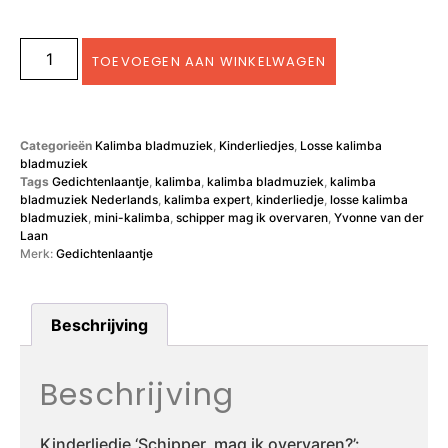
TOEVOEGEN AAN WINKELWAGEN
Categorieën
Kalimba bladmuziek
,
Kinderliedjes
,
Losse kalimba
bladmuziek
Tags
Gedichtenlaantje
,
kalimba
,
kalimba bladmuziek
,
kalimba
bladmuziek Nederlands
,
kalimba expert
,
kinderliedje
,
losse kalimba
bladmuziek
,
mini-kalimba
,
schipper mag ik overvaren
,
Yvonne van der
Laan
Merk:
Gedichtenlaantje
Beschrijving
Beschrijving
Kinderliedje ‘Schipper, mag ik overvaren?’: