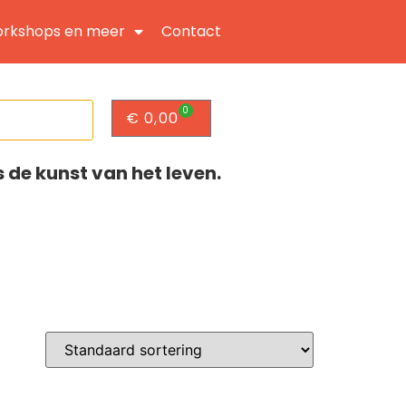
rkshops en meer
Contact
0
€
0,00
s de kunst van het leven.