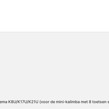
ema K8U/K17U/K21U (voor de mini-kalimba met 8 toetsen e