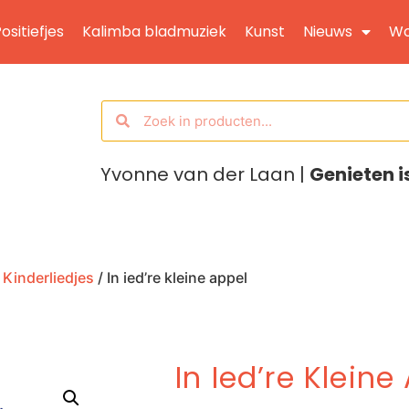
ositiefjes
Kalimba bladmuziek
Kunst
Nieuws
Wo
Yvonne van der Laan |
Genieten i
/
Kinderliedjes
/ In ied’re kleine appel
In Ied’re Kleine