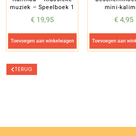
muziek – Speelboek 1
mini-kali
€
19,95
€
4,95
Toevoegen aan winkelwagen
Toevoegen aan win
TERUG