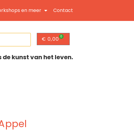
rkshops en meer
Contact
0
€
0,00
s de kunst van het leven.
 Appel