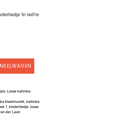
rliedje ‘In ied’re
INKELWAGEN
djes
,
Losse kalimba
mba bladmuziek
,
kalimba
oek 1
,
kinderliedje
,
losse
an der Laan