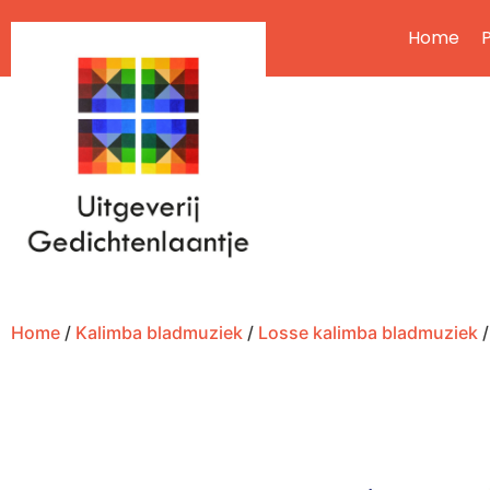
Home
P
Home
/
Kalimba bladmuziek
/
Losse kalimba bladmuziek