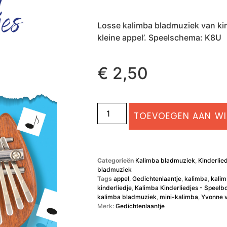
Losse kalimba bladmuziek van kinde
kleine appel’. Speelschema: K8U
€
2,50
TOEVOEGEN AAN W
Categorieën
Kalimba bladmuziek
,
Kinderlie
bladmuziek
Tags
appel
,
Gedichtenlaantje
,
kalimba
,
kali
kinderliedje
,
Kalimba Kinderliedjes - Speelb
kalimba bladmuziek
,
mini-kalimba
,
Yvonne v
Merk:
Gedichtenlaantje