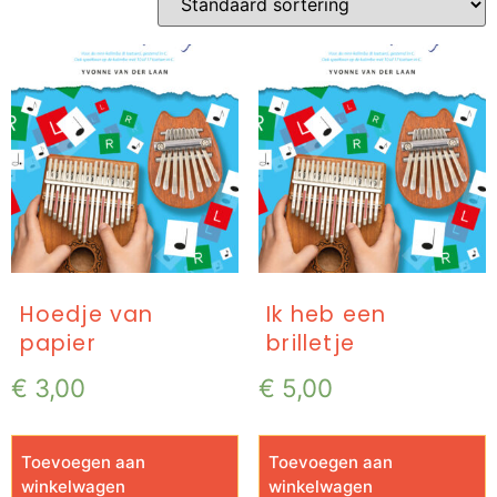
Hoedje van
Ik heb een
papier
brilletje
€
3,00
€
5,00
Toevoegen aan
Toevoegen aan
winkelwagen
winkelwagen