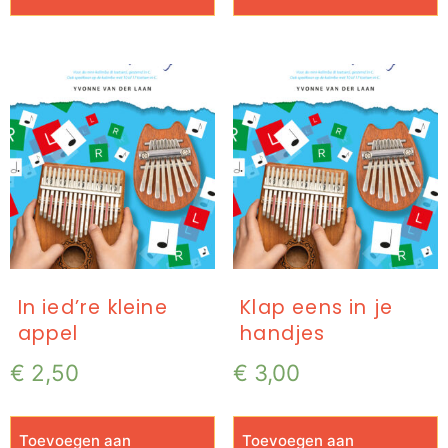
In ied’re kleine
Klap eens in je
appel
handjes
€
2,50
€
3,00
Toevoegen aan
Toevoegen aan