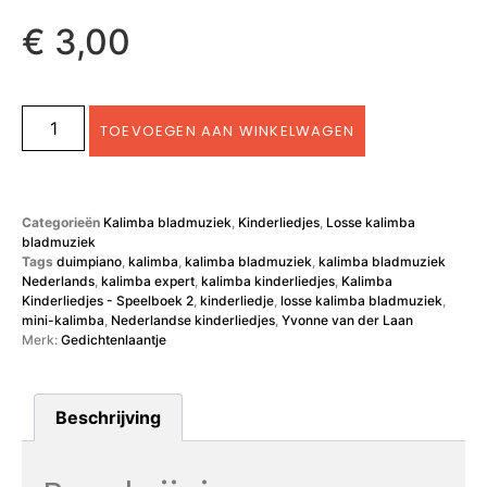
€
3,00
TOEVOEGEN AAN WINKELWAGEN
Categorieën
Kalimba bladmuziek
,
Kinderliedjes
,
Losse kalimba
bladmuziek
Tags
duimpiano
,
kalimba
,
kalimba bladmuziek
,
kalimba bladmuziek
Nederlands
,
kalimba expert
,
kalimba kinderliedjes
,
Kalimba
Kinderliedjes - Speelboek 2
,
kinderliedje
,
losse kalimba bladmuziek
,
mini-kalimba
,
Nederlandse kinderliedjes
,
Yvonne van der Laan
Merk:
Gedichtenlaantje
Beschrijving