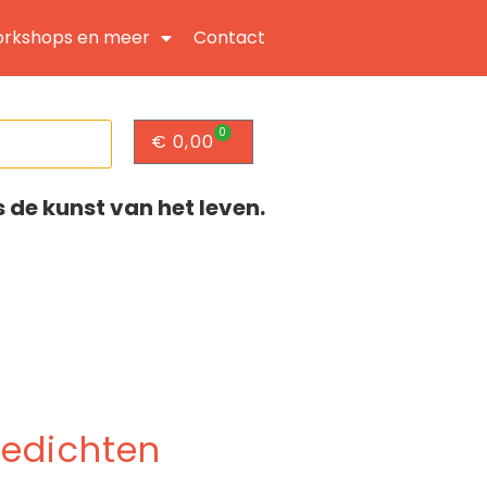
rkshops en meer
Contact
0
€
0,00
s de kunst van het leven.
Gedichten