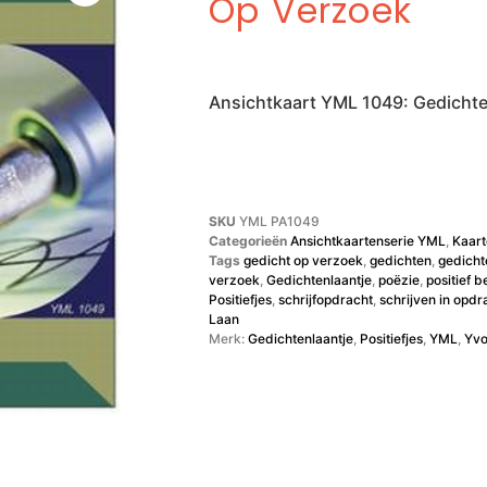
Op Verzoek
Ansichtkaart YML 1049: Gedicht
SKU
YML PA1049
Categorieën
Ansichtkaartenserie YML
,
Kaar
Tags
gedicht op verzoek
,
gedichten
,
gedicht
verzoek
,
Gedichtenlaantje
,
poëzie
,
positief b
Positiefjes
,
schrijfopdracht
,
schrijven in opdr
Laan
Merk:
Gedichtenlaantje
,
Positiefjes
,
YML
,
Yvo