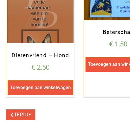
Betersch
€
1,50
Dierenvriend – Hond
Toevoegen aan win
€
2,50
Toevoegen aan winkelwagen
TERUG