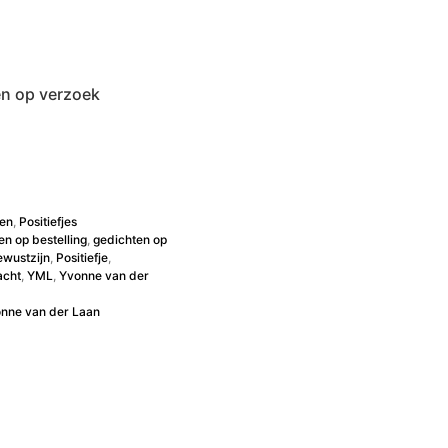
en op verzoek
ten
,
Positiefjes
en op bestelling
,
gedichten op
ewustzijn
,
Positiefje
,
acht
,
YML
,
Yvonne van der
nne van der Laan