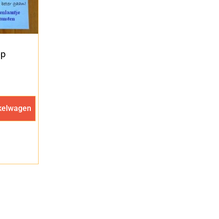
ap
kelwagen