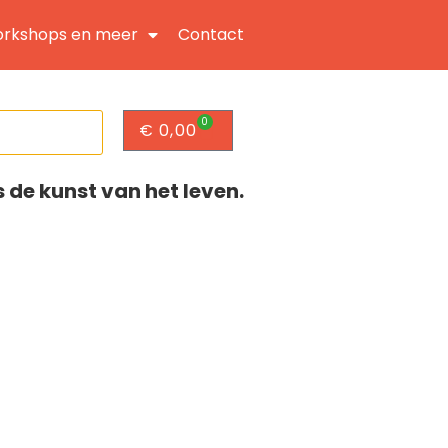
rkshops en meer
Contact
0
€
0,00
s de kunst van het leven.