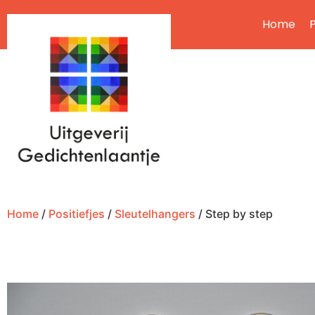
Home
P
Home
/
Positiefjes
/
Sleutelhangers
/ Step by step