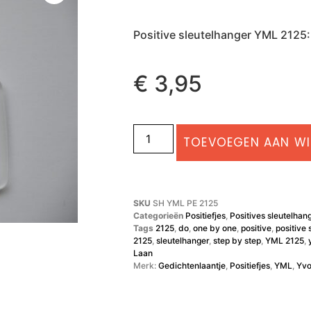
Positive sleutelhanger YML 2125:
€
3,95
TOEVOEGEN AAN W
SKU
SH YML PE 2125
Categorieën
Positiefjes
,
Positives sleutelhan
Tags
2125
,
do
,
one by one
,
positive
,
positive 
2125
,
sleutelhanger
,
step by step
,
YML 2125
,
Laan
Merk:
Gedichtenlaantje
,
Positiefjes
,
YML
,
Yvo