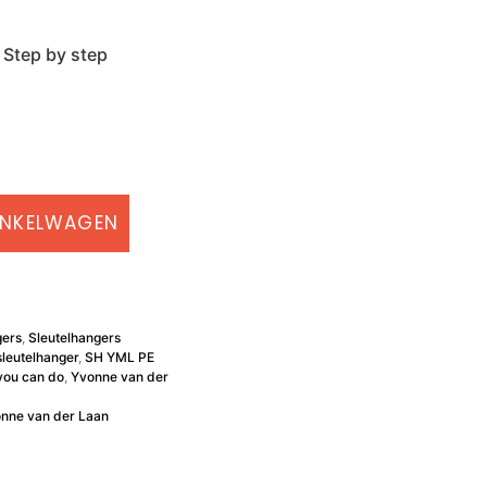
 Step by step
INKELWAGEN
gers
,
Sleutelhangers
sleutelhanger
,
SH YML PE
you can do
,
Yvonne van der
nne van der Laan