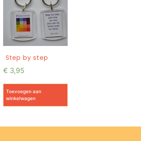
Step by step
€
3,95
Toevoegen aan
winkelwagen