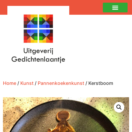
Home
/
Kunst
/
Pannenkoekenkunst
/ Kerstboom