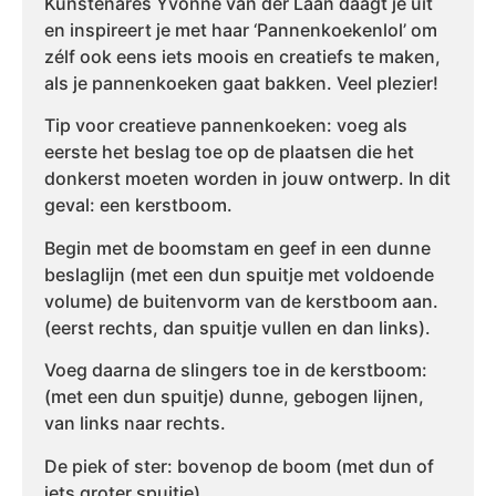
Kunstenares Yvonne van der Laan daagt je uit
en inspireert je met haar ‘Pannenkoekenlol’ om
zélf ook eens iets moois en creatiefs te maken,
als je pannenkoeken gaat bakken. Veel plezier!
Tip voor creatieve pannenkoeken: voeg als
eerste het beslag toe op de plaatsen die het
donkerst moeten worden in jouw ontwerp. In dit
geval: een kerstboom.
Begin met de boomstam en geef in een dunne
beslaglijn (met een dun spuitje met voldoende
volume) de buitenvorm van de kerstboom aan.
(eerst rechts, dan spuitje vullen en dan links).
Voeg daarna de slingers toe in de kerstboom:
(met een dun spuitje) dunne, gebogen lijnen,
van links naar rechts.
De piek of ster: bovenop de boom (met dun of
iets groter spuitje).