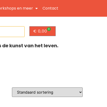
rkshops en meer
Contact
0
€
0,00
s de kunst van het leven.