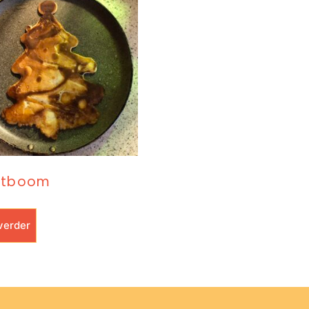
stboom
verder