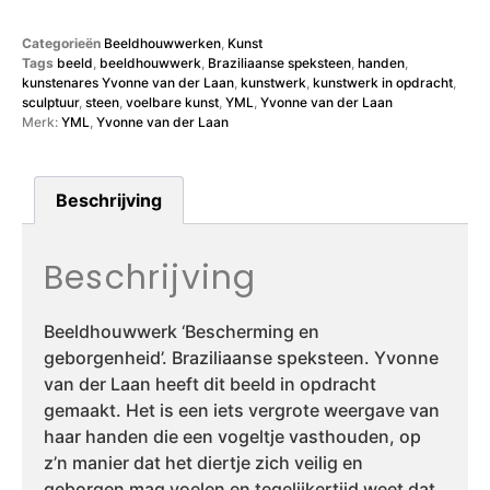
Categorieën
Beeldhouwwerken
,
Kunst
Tags
beeld
,
beeldhouwwerk
,
Braziliaanse speksteen
,
handen
,
kunstenares Yvonne van der Laan
,
kunstwerk
,
kunstwerk in opdracht
,
sculptuur
,
steen
,
voelbare kunst
,
YML
,
Yvonne van der Laan
Merk:
YML
,
Yvonne van der Laan
Beschrijving
Beschrijving
Beeldhouwwerk ‘Bescherming en
geborgenheid’. Braziliaanse speksteen. Yvonne
van der Laan heeft dit beeld in opdracht
gemaakt. Het is een iets vergrote weergave van
haar handen die een vogeltje vasthouden, op
z’n manier dat het diertje zich veilig en
geborgen mag voelen en tegelijkertijd weet dat