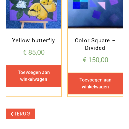
Yellow butterfly
Color Square –
Divided
€
85,00
€
150,00
Toevoegen aan
winkelwagen
Toevoegen aan
winkelwagen
TERUG