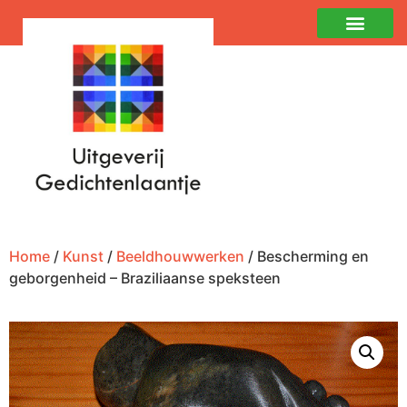
Home
/
Kunst
/
Beeldhouwwerken
/ Bescherming en
geborgenheid – Braziliaanse speksteen