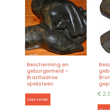
Bescherming en
Bes
geborgenheid –
geb
Braziliaanse
Bro
speksteen
gep
€
2.
Lees verder