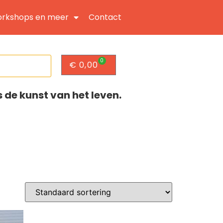
rkshops en meer
Contact
0
€
0,00
s de kunst van het leven.