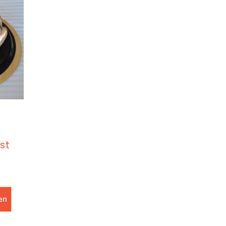
st
en