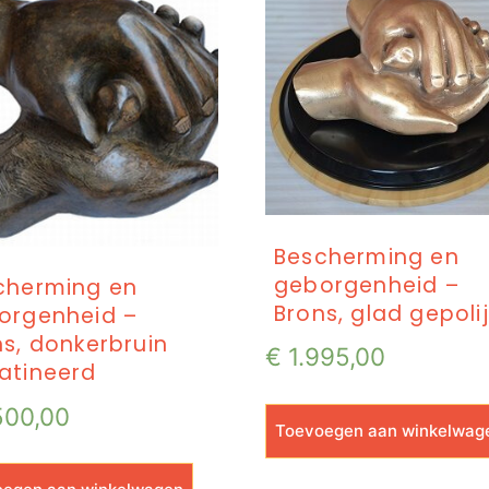
Bescherming en
geborgenheid –
cherming en
Brons, glad gepolij
orgenheid –
ns, donkerbruin
€
1.995,00
atineerd
500,00
Toevoegen aan winkelwag