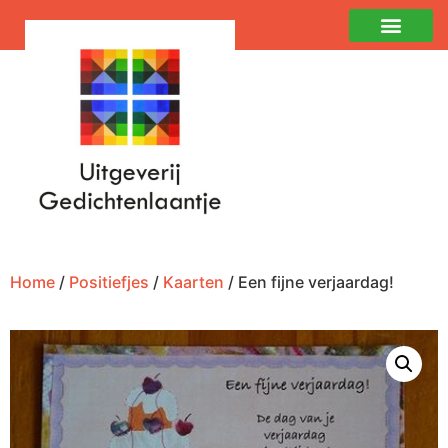
Home
/
Positiefjes
/
Kaarten
/ Een fijne verjaardag!