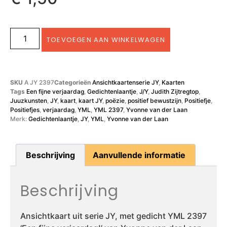
TOEVOEGEN AAN WINKELWAGEN
SKU
A JY 2397
Categorieën
Ansichtkaartenserie JY
,
Kaarten
Tags
Een fijne verjaardag
,
Gedichtenlaantje
,
J/Y
,
Judith Zijtregtop
,
Juuzkunsten
,
JY
,
kaart
,
kaart JY
,
poëzie
,
positief bewustzijn
,
Positiefje
,
Positiefjes
,
verjaardag
,
YML
,
YML 2397
,
Yvonne van der Laan
Merk:
Gedichtenlaantje
,
JY
,
YML
,
Yvonne van der Laan
Beschrijving
Aanvullende informatie
Beschrijving
Ansichtkaart uit serie JY, met gedicht YML 2397