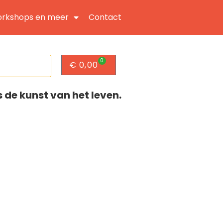
rkshops en meer
Contact
0
€
0,00
s de kunst van het leven.