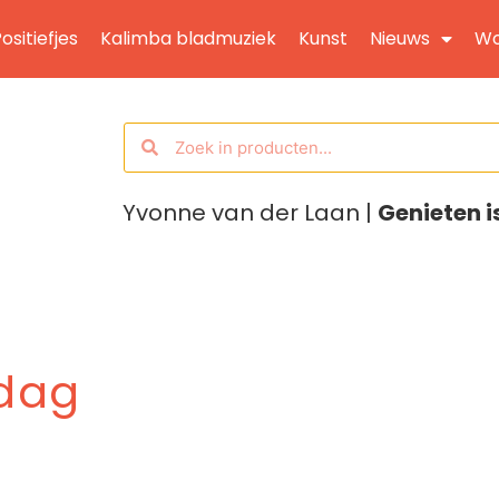
ositiefjes
Kalimba bladmuziek
Kunst
Nieuws
Wo
Yvonne van der Laan |
Genieten i
 dag