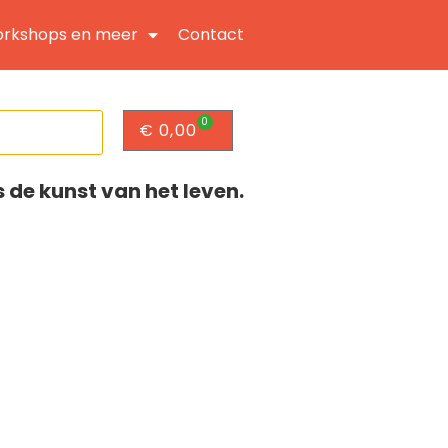
rkshops en meer
Contact
0
€
0,00
s de kunst van het leven.