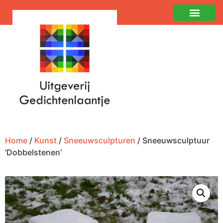
Home
/
Kunst
/
Sneeuwsculpturen
/ Sneeuwsculptuur
‘Dobbelstenen’