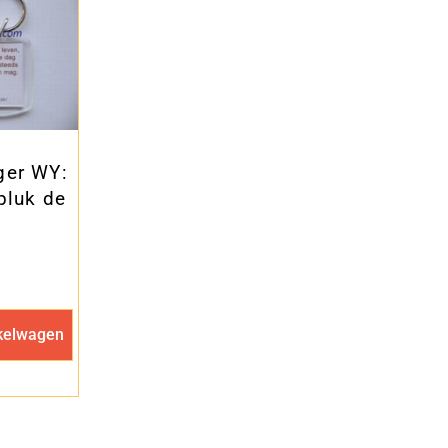
ger WY:
 pluk de
kelwagen