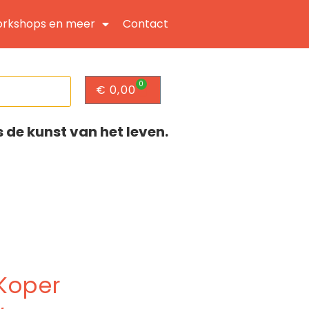
rkshops en meer
Contact
0
€
0,00
s de kunst van het leven.
 Koper