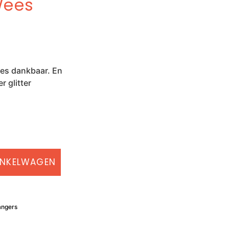
 Wees
es dankbaar. En
r glitter
INKELWAGEN
angers