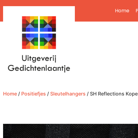
Home
P
Home
/
Positiefjes
/
Sleutelhangers
/ SH Reflections Kope