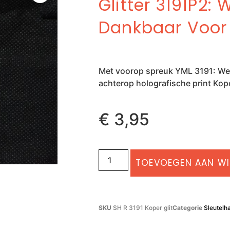
Glitter 3191P2:
Dankbaar Voor
Met voorop spreuk YML 3191: We
achterop holografische print Kope
€
3,95
TOEVOEGEN AAN W
SKU
SH R 3191 Koper glit
Categorie
Sleutelh