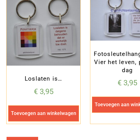
Fotosleutelhan
Vier het leven,
dag
Loslaten is…
€
3,95
€
3,95
Toevoegen aan win
Toevoegen aan winkelwagen