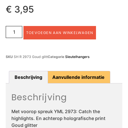
€
3,95
TOEVOEGEN AAN WINKELWAGEN
SKU
SH R 2973 Goud glitt
Categorie
Sleutelhangers
Beschrijving
Aanvullende informatie
Beschrijving
Met voorop spreuk YML 2973: Catch the
highlights. En achterop holografische print
Goud glitter