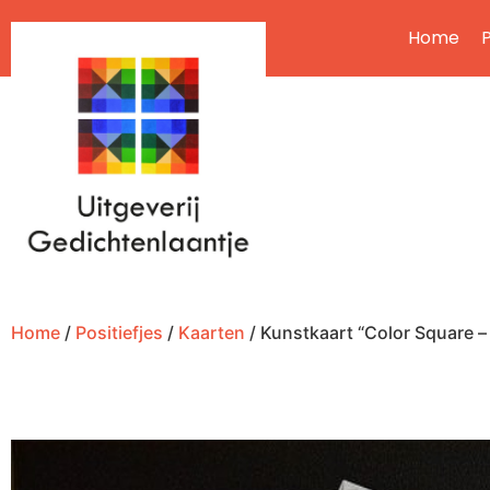
Home
P
Home
/
Positiefjes
/
Kaarten
/ Kunstkaart “Color Square – 