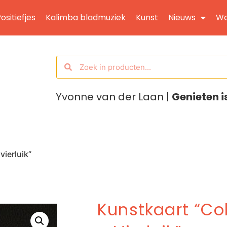
ositiefjes
Kalimba bladmuziek
Kunst
Nieuws
Wo
Yvonne van der Laan |
Genieten i
vierluik”
Kunstkaart “Co