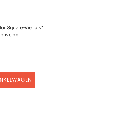
olor Square-Vierluik”.
 envelop
INKELWAGEN