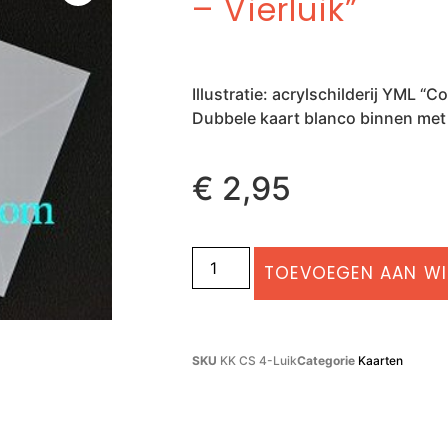
– Vierluik”
Illustratie: acrylschilderij YML “C
Dubbele kaart blanco binnen met
€
2,95
TOEVOEGEN AAN W
SKU
KK CS 4-Luik
Categorie
Kaarten