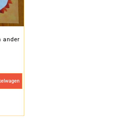
n ander
kelwagen