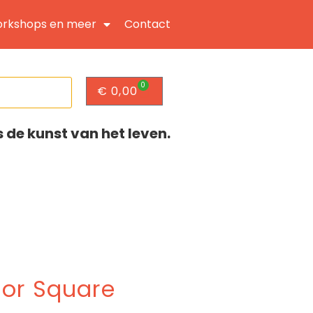
rkshops en meer
Contact
0
€
0,00
s de kunst van het leven.
lor Square