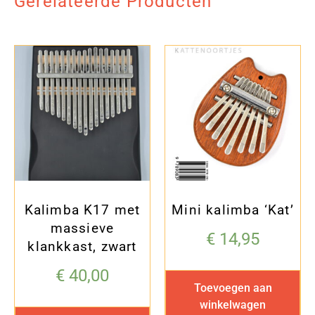
Gerelateerde Producten
Kalimba K17 met
Mini kalimba ‘Kat’
massieve
€
14,95
klankkast, zwart
€
40,00
Toevoegen aan
winkelwagen