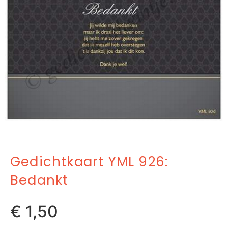
Gedichtkaart YML 926:
Bedankt
€
1,50