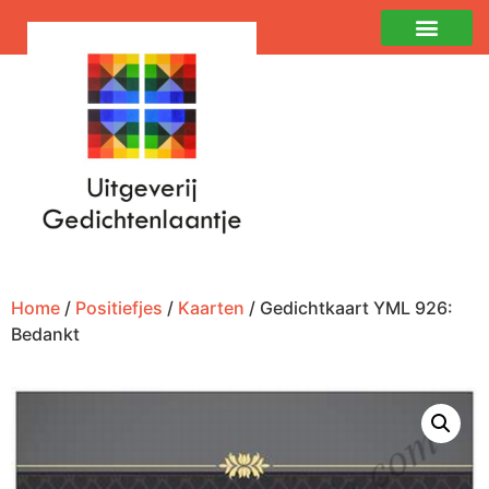
Home
/
Positiefjes
/
Kaarten
/ Gedichtkaart YML 926:
Bedankt