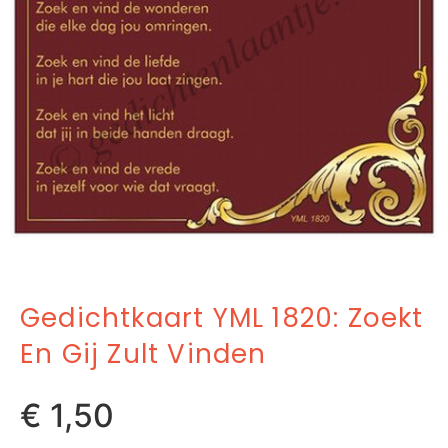
Gedichtkaart YML 1820: Zoekt
En Gij Zult Vinden
€
1,50