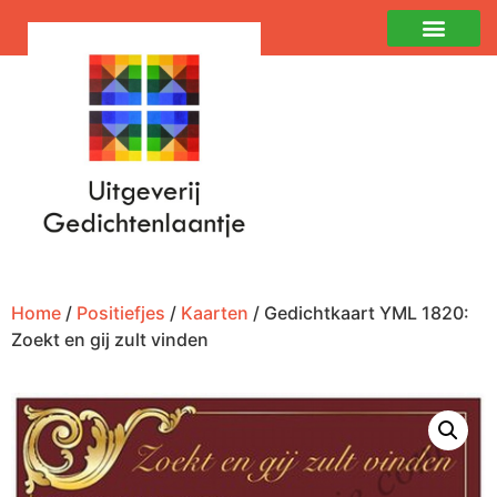
Home
/
Positiefjes
/
Kaarten
/ Gedichtkaart YML 1820:
Zoekt en gij zult vinden