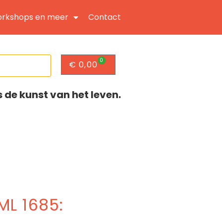
rkshops en meer
Contact
0
€
0,00
s de kunst van het leven.
ML 1685: