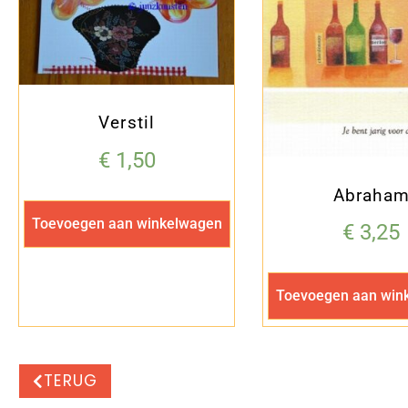
Verstil
€
1,50
Abraha
Toevoegen aan winkelwagen
€
3,25
Toevoegen aan win
TERUG