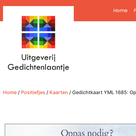
Home
P
Home
/
Positiefjes
/
Kaarten
/ Gedichtkaart YML 1685: O