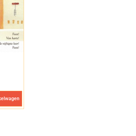
m
kelwagen