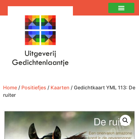
Home
/
Positiefjes
/
Kaarten
/ Gedichtkaart YML 113: De
ruiter