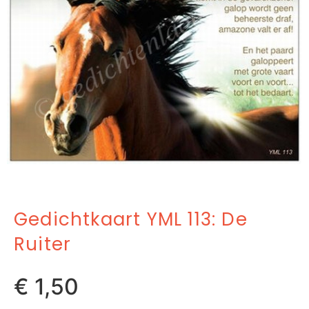
Gedichtkaart YML 113: De
Ruiter
€
1,50