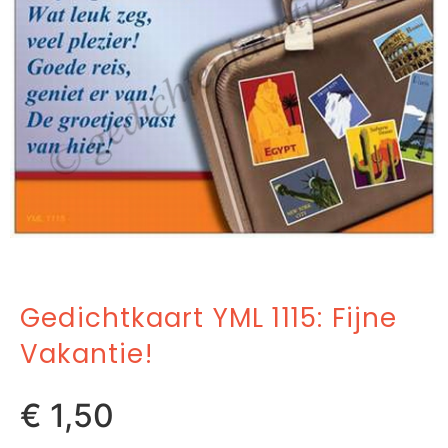
Gedichtkaart YML 1115: Fijne
Vakantie!
€
1,50