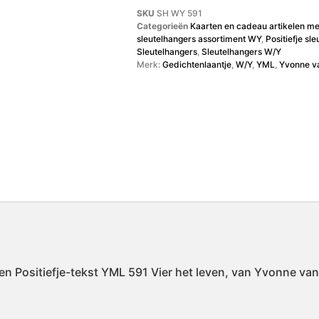
SKU
SH WY 591
Categorieën
Kaarten en cadeau artikelen me
sleutelhangers assortiment WY
,
Positiefje sl
Sleutelhangers
,
Sleutelhangers W/Y
Merk:
Gedichtenlaantje
,
W/Y
,
YML
,
Yvonne v
n Positiefje-tekst YML 591 Vier het leven, van Yvonne van