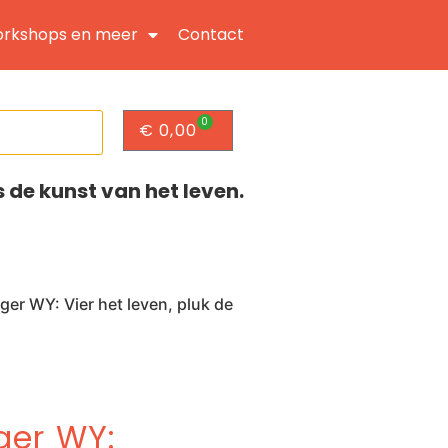
rkshops en meer
Contact
0
€
0,00
s de kunst van het leven.
ger WY: Vier het leven, pluk de
ger WY: