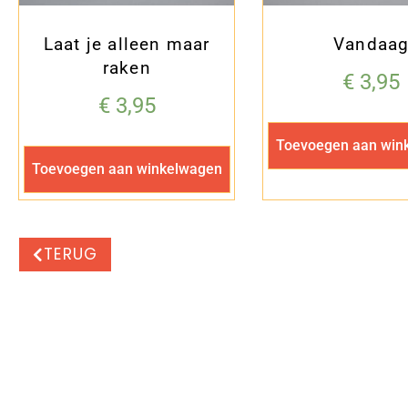
Laat je alleen maar
Vandaa
raken
€
3,95
€
3,95
Toevoegen aan win
Toevoegen aan winkelwagen
TERUG