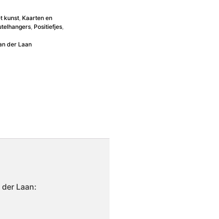
t kunst
,
Kaarten en
eutelhangers
,
Positiefjes
,
an der Laan
 der Laan: