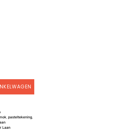
INKELWAGEN
n
mok
,
pasteltekening
,
aan
r Laan