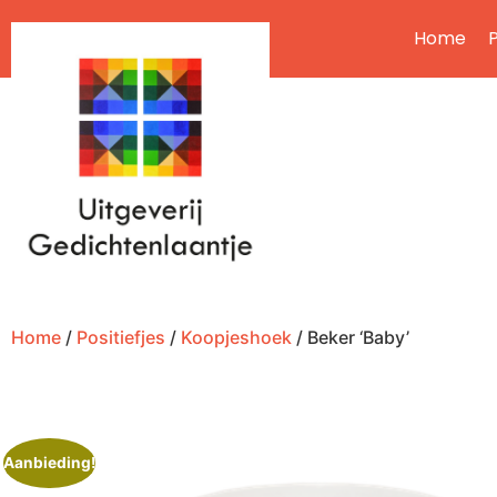
Home
P
Home
/
Positiefjes
/
Koopjeshoek
/ Beker ‘Baby’
Aanbieding!