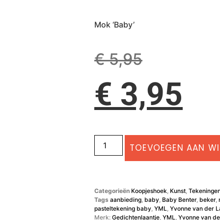
Mok ‘Baby’
€
5,95
€
3,95
TOEVOEGEN AAN W
Categorieën
Koopjeshoek
,
Kunst
,
Tekeninge
Tags
aanbieding
,
baby
,
Baby Benter
,
beker
,
pasteltekening baby
,
YML
,
Yvonne van der L
Merk:
Gedichtenlaantje
,
YML
,
Yvonne van de