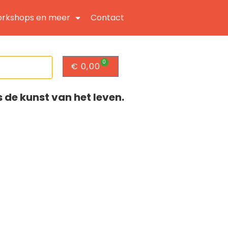
rkshops en meer
Contact
0
€
0,00
s de kunst van het leven.