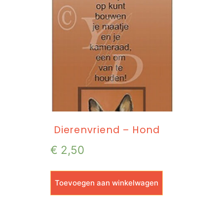
Dierenvriend – Hond
€
2,50
Toevoegen aan winkelwagen