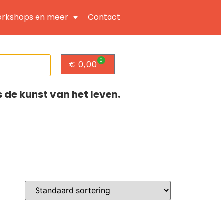
rkshops en meer
Contact
0
€
0,00
s de kunst van het leven.