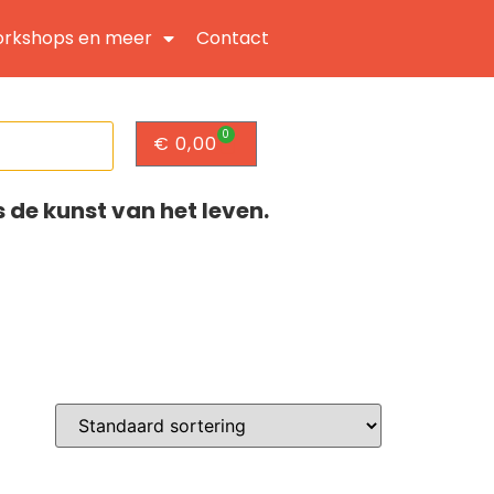
rkshops en meer
Contact
0
€
0,00
s de kunst van het leven.