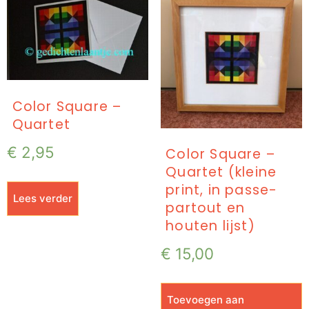
Color Square –
Quartet
€
2,95
Color Square –
Quartet (kleine
print, in passe-
Lees verder
partout en
houten lijst)
€
15,00
Toevoegen aan