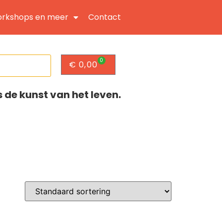
rkshops en meer
Contact
0
€
0,00
s de kunst van het leven.