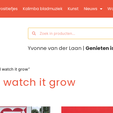
ositiefjes
Kalimba bladmuziek
Kunst
Nieuws
Wo
Yvonne van der Laan |
Genieten i
 watch it grow”
 watch it grow