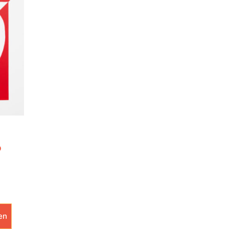
p
m
en