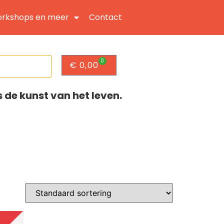
rkshops en meer
Contact
0
€
0,00
s de kunst van het leven.