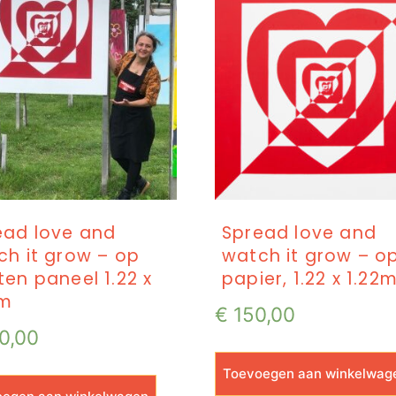
ead love and
Spread love and
ch it grow – op
watch it grow – o
en paneel 1.22 x
papier, 1.22 x 1.22
2m
€
150,00
0,00
Toevoegen aan winkelwag