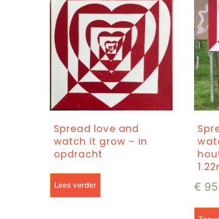
Spread love and
Spr
watch it grow – in
wat
opdracht
hout
1.2
€
95
Lees verder