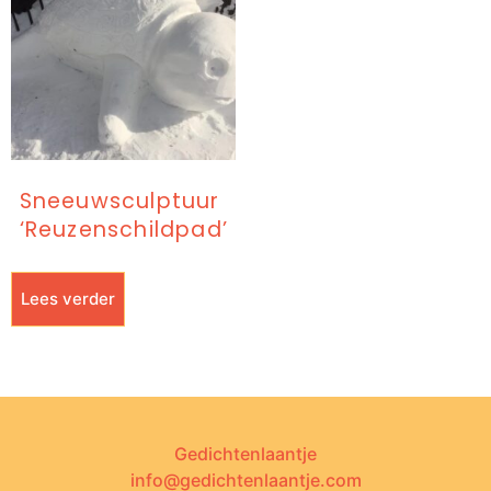
Sneeuwsculptuur
‘Reuzenschildpad’
Lees verder
Gedichtenlaantje
info@gedichtenlaantje.com