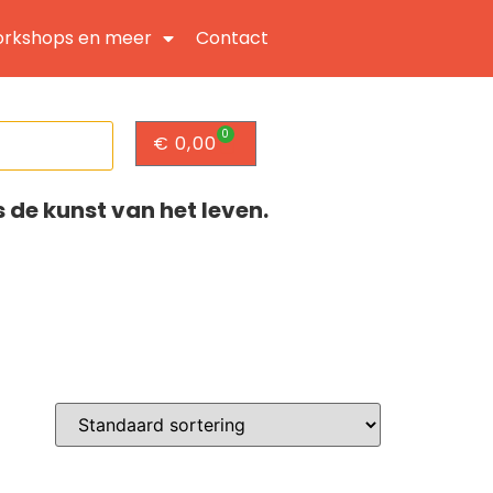
rkshops en meer
Contact
0
€
0,00
s de kunst van het leven.