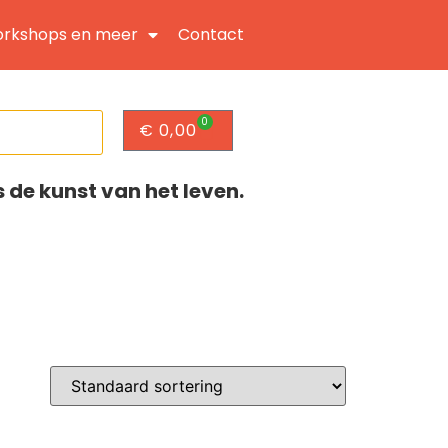
rkshops en meer
Contact
0
€
0,00
s de kunst van het leven.