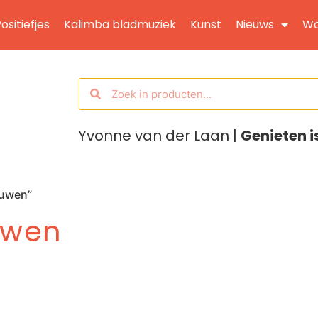
ositiefjes
Kalimba bladmuziek
Kunst
Nieuws
Wo
Yvonne van der Laan |
Genieten i
ouwen”
ouwen