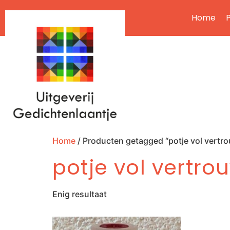
Home
P
Home
/ Producten getagged “potje vol vertr
potje vol vertr
Enig resultaat