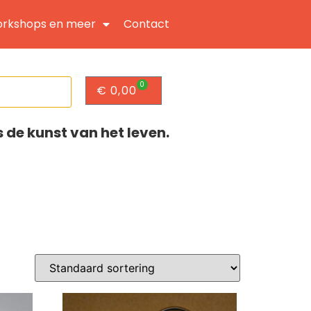
rkshops en meer
Contact
0
€
0,00
s de kunst van het leven.