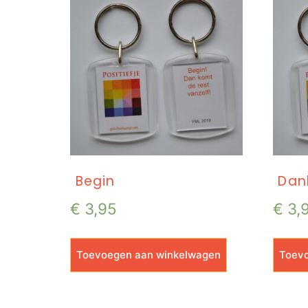
Begin
Dan
€
3,95
€
3,
Toevoegen aan winkelwagen
Toevo