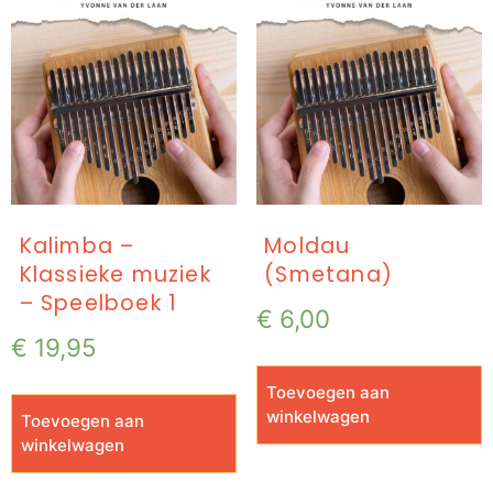
Kalimba –
Moldau
Klassieke muziek
(Smetana)
– Speelboek 1
€
6,00
€
19,95
Toevoegen aan
winkelwagen
Toevoegen aan
winkelwagen