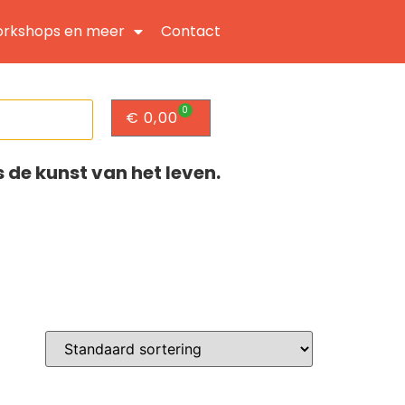
rkshops en meer
Contact
0
€
0,00
s de kunst van het leven.