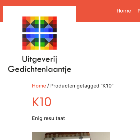
Home
P
Home
/ Producten getagged “K10”
K10
Enig resultaat