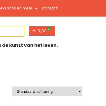
rkshops en meer
Contact
0
€
0,00
s de kunst van het leven.