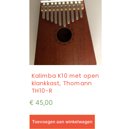
Kalimba K10 met open
klankkast, Thomann
TH10-R
€
45,00
Toevoegen aan winkelwagen