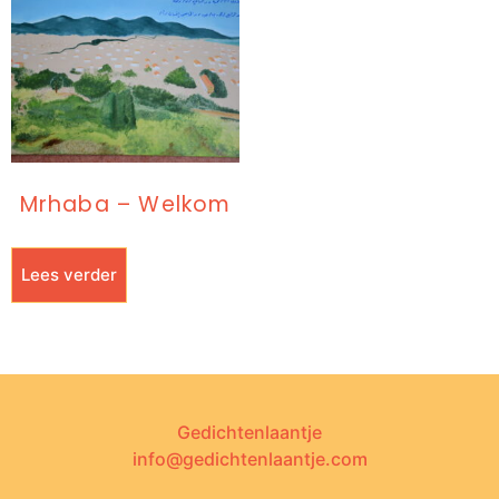
Mrhaba – Welkom
Lees verder
Gedichtenlaantje
info@gedichtenlaantje.com