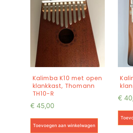
Kalimba K10 met open
Kal
klankkast, Thomann
klan
TH10-R
€
40
€
45,00
Toevo
Toevoegen aan winkelwagen