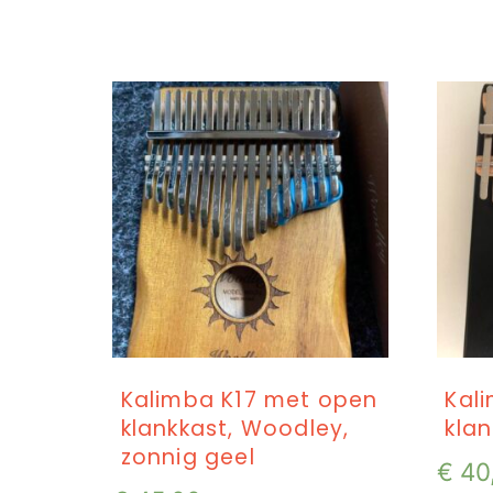
Kalimba K17 met open
Kal
klankkast, Woodley,
klan
zonnig geel
€
40