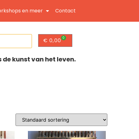
rkshops en meer
Contact
0
€
0,00
s de kunst van het leven.