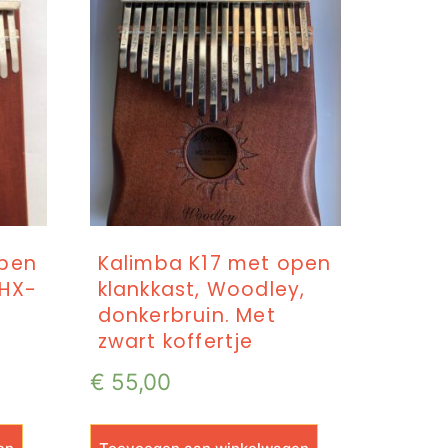
open
Kalimba K17 met open
THX-
klankkast, Woodley,
donkerbruin. Met
zwart koffertje
€
55,00