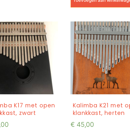
Toevoegen aan winkelwag
imba K17 met open
Kalimba K21 met 
kkast, zwart
klankkast, herten
,00
€
45,00