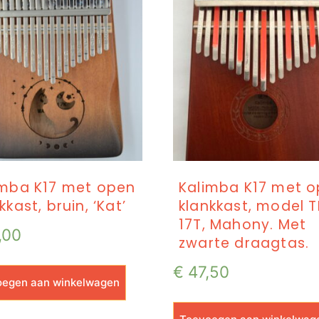
imba K17 met open
Kalimba K17 met 
kkast, bruin, ‘Kat’
klankkast, model 
17T, Mahony. Met
,00
zwarte draagtas.
€
47,50
egen aan winkelwagen