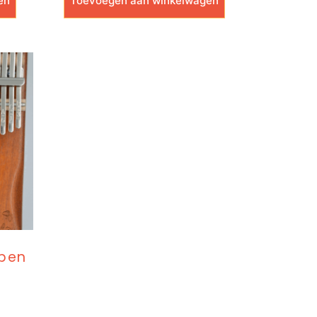
en
Toevoegen aan winkelwagen
open