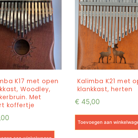
imba K17 met open
Kalimba K21 met 
nkkast, Woodley,
klankkast, herten
kerbruin. Met
€
45,00
t koffertje
,00
Toevoegen aan winkelwag