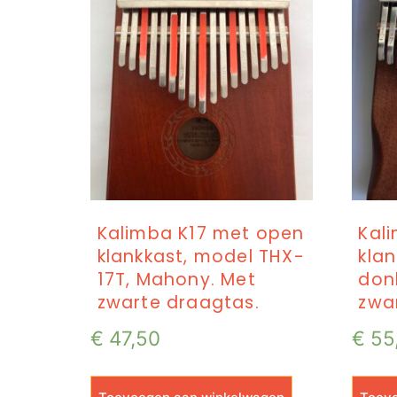
Kalimba K17 met open
Kal
klankkast, model THX-
kla
17T, Mahony. Met
don
zwarte draagtas.
zwar
€
47,50
€
55