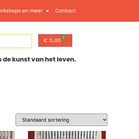
rkshops en meer
Contact
0
€
0,00
s de kunst van het leven.